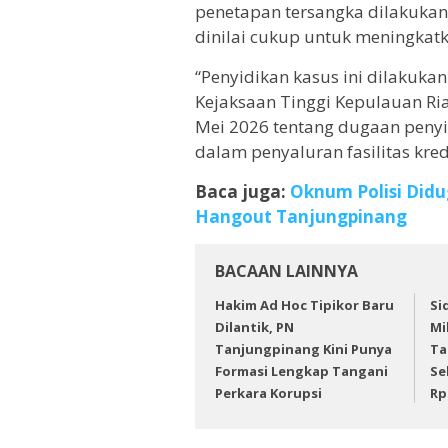
penetapan tersangka dilakukan 
dinilai cukup untuk meningkatk
“Penyidikan kasus ini dilakuka
Kejaksaan Tinggi Kepulauan Ri
Mei 2026 tentang dugaan pen
dalam penyaluran fasilitas kredi
Baca juga:
Oknum Polisi Did
Hangout Tanjungpinang
BACAAN LAINNYA
Hakim Ad Hoc Tipikor Baru
Si
Dilantik, PN
Mi
Tanjungpinang Kini Punya
Ta
Formasi Lengkap Tangani
Se
Perkara Korupsi
Rp