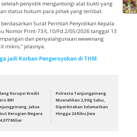
setelah penyidik mengantongi alat bukti yang
an status hukum para pihak yang terlibat.
n berdasarkan Surat Perintah Penyidikan Kepala
au Nomor Print-73/L.10/Fd.2/05/2026 tanggal 13
yimpangan dan penyalahgunaan wewenang
t mikro,” jelasnya.
uga jadi Korban Pengeroyokan di THM
dang Korupsi Kredit
Polresta Tanjungpinang
kro BRI
Musnahkan 2,9 Kg Sabu,
njungpinang, Jaksa
Diperkirakan Selamatkan
but Kerugian Negara
Hingga 24 Ribu Jiwa
4,077 Miliar