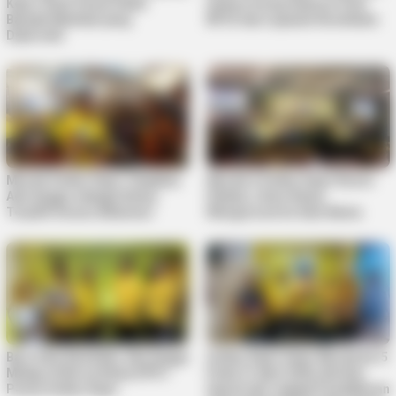
Kepri, Rizki Faisal Sebut
Askara Serap Aspirasi Soal
Banyak Manfaat yang
BPJS dan Layanan Kesehatan
Diperoleh
Musda Golkar Kepri Tetapkan
Musda V Golkar Kepri Resmi
Ade Angga sebagai Ketua,
Dibuka, Calon Ketua
Terpilih Secara Aklamasi
Mengerucut ke Satu Nama
Baru Satu Kandidat, Ade Angga
Golkar Kepri Gelar Musda Ke-5
Melaju di Bursa Ketua DPD I
Pada 21 April 2026, Berikut
Partai Golkar Kepri
Syarat dan Jadwal Pendaftaran