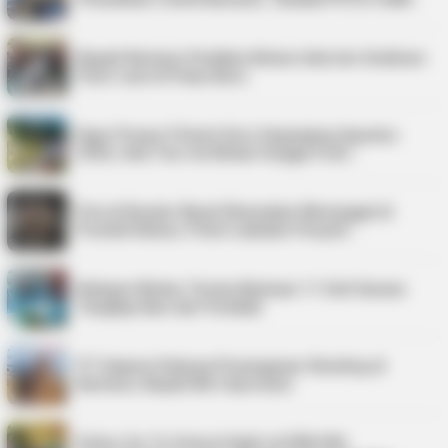
Bupati Karimun Pastikan Belum Ada Izin Sedimen
Pasir Laut di Pulau Buru
Kepri Punya 9 Event Seru Sepanjang Agustus
2026, Ada Tour de Bintan hingga Festi…
Pria di Kundur Barat Ditemukan Meninggal di
Pondok Kebun, Polisi Lakukan Penyeli…
Nelayan Bintan Terima Bantuan 11 Unit Sarana
Tangkap Ikan dari Pemkab
PT Saipem Dukung Penanganan Stunting di
Karimun, Bupati Beri Apresiasi
Police Go To School Hadir di SDN 006