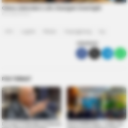
KPU
Logistik
Pilkada
Tanjungpinang
top
SEBARKAN
POS TERKAIT
Dorong FTZ Berlaku di Seluruh
Reses DPRD Kepri, Teddy Jun