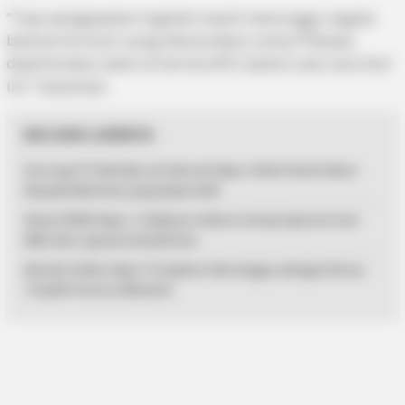
“Tapi pengepakan logistik masih menunggu segala
bentuk formulir yang dibutuhkan untuk Pilkada,
diperkirakan akan di terima KPU dalam satu dua hari
ini,” lanjutnya.
BACAAN LAINNYA
Dorong FTZ Berlaku di Seluruh Kepri, Rizki Faisal Sebut
Banyak Manfaat yang Diperoleh
Reses DPRD Kepri, Teddy Jun Askara Serap Aspirasi Soal
BPJS dan Layanan Kesehatan
Musda Golkar Kepri Tetapkan Ade Angga sebagai Ketua,
Terpilih Secara Aklamasi