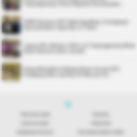
Tanjungpinang, Siswa Diajarkan Keselamatan …
APBD Karimun 2027 Naik Signifikan, Pendapatan
Diproyeksikan Capai Rp1,4 Triliun
Jelang UKJ Oktober 2026, AJI Tanjungpinang Mulai
Kelas Intensif untuk Jurnalis
Harga Minyakita di Bintan Belum Sesuai HET,
Pedagang Akui Jual Rp195 Ribu per Du…
TENTANG KAMI
REDAKSI
KONTAK KAMI
PENAFIAN
KEBIJAKAN PRIVASI
PEDOMAN MEDIA SIBER