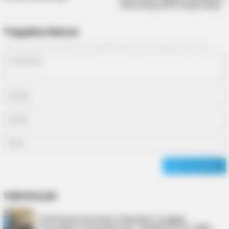
Calon Ketua DPD Golkar Kepri
Tinggalkan Balasan
Alamat email Anda tidak akan dipublikasikan.
Ruas yang wajib ditandai
*
TERPOPULER
PLN Indonesia Power Paparkan Langkah
Pemulihan Listrik Karimun, Tambah PLTD 6 MW…