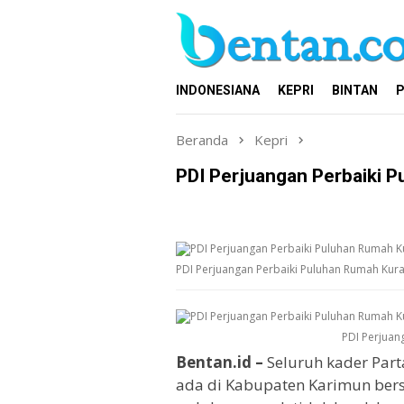
Loncat
ke
konten
INDONESIANA
KEPRI
BINTAN
P
Beranda
Kepri
PDI Perjuangan Perbaiki 
PDI Perjuangan Perbaiki Puluhan Rumah Kura
PDI Perjuan
Bentan.id –
Seluruh kader Part
ada di Kabupaten Karimun be