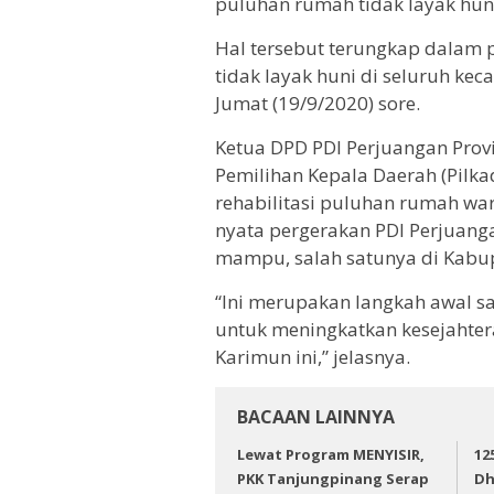
puluhan rumah tidak layak hun
Hal tersebut terungkap dalam 
tidak layak huni di seluruh k
Jumat (19/9/2020) sore.
Ketua DPD PDI Perjuangan Provi
Pemilihan Kepala Daerah (Pilk
rehabilitasi puluhan rumah w
nyata pergerakan PDI Perjuan
mampu, salah satunya di Kabu
“Ini merupakan langkah awal 
untuk meningkatkan kesejahte
Karimun ini,” jelasnya.
BACAAN LAINNYA
Lewat Program MENYISIR,
12
PKK Tanjungpinang Serap
Dh