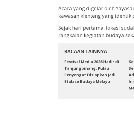
Acara yang digelar oleh Yayas
kawasan klenteng yang identik
Sejak hari pertama, lokasi sud
rangkaian kegiatan budaya seka
BACAAN LAINNYA
Festival Media 2026 Hadir di
Ke
Tanjungpinang, Pulau
Se
Penyengat Disiapkan Jadi
Ad
Etalase Budaya Melayu
hi
Me