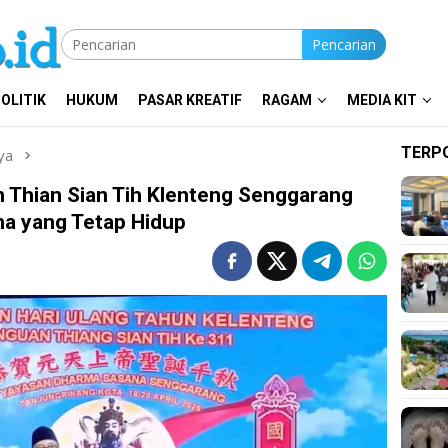
Pencarian
OLITIK
HUKUM
PASAR KREATIF
RAGAM
MEDIA KIT
TERP
ya
 Thian Sian Tih Klenteng Senggarang
ma yang Tetap Hidup