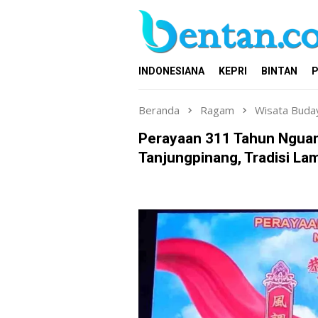
Loncat
ke
konten
INDONESIANA
KEPRI
BINTAN
P
Beranda
Ragam
Wisata Buda
Perayaan 311 Tahun Nguan
Tanjungpinang, Tradisi La