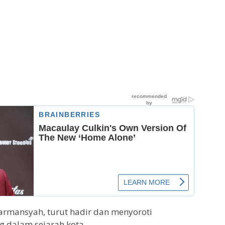
armansyah, turut hadir dan menyoroti
g dalam sejarah kota.