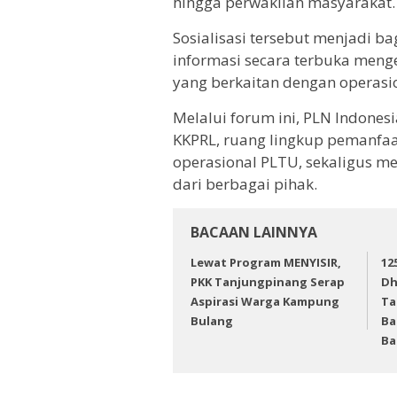
hingga perwakilan masyarakat.
Sosialisasi tersebut menjadi 
informasi secara terbuka meng
yang berkaitan dengan operasio
Melalui forum ini, PLN Indone
KKPRL, ruang lingkup pemanfaa
operasional PLTU, sekaligus 
dari berbagai pihak.
BACAAN LAINNYA
Lewat Program MENYISIR,
12
PKK Tanjungpinang Serap
Dh
Aspirasi Warga Kampung
Ta
Bulang
Ba
Ba