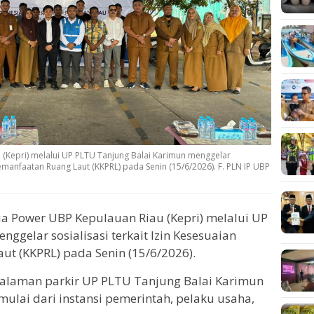
(Kepri) melalui UP PLTU Tanjung Balai Karimun menggelar
 Pemanfaatan Ruang Laut (KKPRL) pada Senin (15/6/2026). F. PLN IP UBP
ia Power UBP Kepulauan Riau (Kepri) melalui UP
ggelar sosialisasi terkait Izin Kesesuaian
ut (KKPRL) pada Senin (15/6/2026).
halaman parkir UP PLTU Tanjung Balai Karimun
mulai dari instansi pemerintah, pelaku usaha,