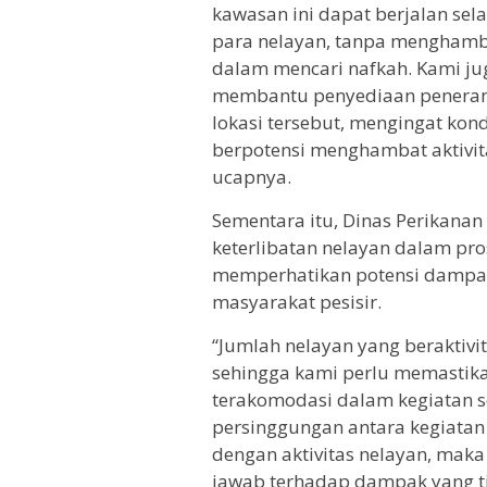
kawasan ini dapat berjalan sel
para nelayan, tanpa mengham
dalam mencari nafkah. Kami j
membantu penyediaan penerang
lokasi tersebut, mengingat kon
berpotensi menghambat aktivit
ucapnya.
Sementara itu, Dinas Perikan
keterlibatan nelayan dalam pr
memperhatikan potensi dampak
masyarakat pesisir.
“Jumlah nelayan yang beraktivi
sehingga kami perlu memastik
terakomodasi dalam kegiatan sos
persinggungan antara kegiatan
dengan aktivitas nelayan, mak
jawab terhadap dampak yang 