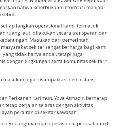
i Karimun PLN Indonesia Power UBP Kepulauan
egaskan bahwa keterbukaan informasi menjadi
rsebut.
setiap langkah operasional kami, termasuk
n ruang laut, dilakukan secara transparan dan
kepentingan. Masukan dari pemerintah,
masyarakat sekitar sangat berharga bagi kami
yang tidak hanya andal, tetapi juga
s dengan lingkungan serta komunitas sekitar,”
h masukan juga disampaikan oleh instansi
dan Perikanan Karimun, Yova Atmazir, berharap
n tetap berjalan selaras dengan aktivitas
ayah perairan di sekitar kawasan.
tan pembangunan dan operasional perusahaan di