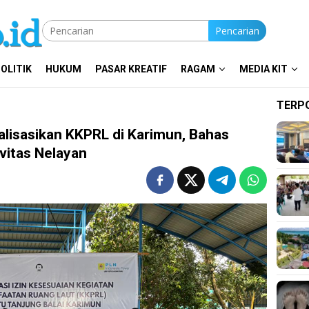
Pencarian
OLITIK
HUKUM
PASAR KREATIF
RAGAM
MEDIA KIT
TERP
lisasikan KKPRL di Karimun, Bahas
vitas Nelayan