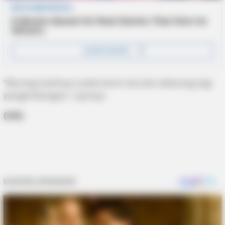
“Barang buktinya sudah kami sita dan sekarang lagi
pengembangan,” ujarnya.
(Ink)