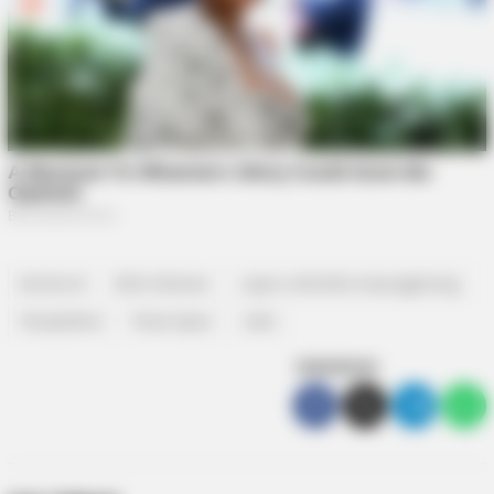
bentan.id
Blok tahanan
Lapas narkotika tanjungpinang
Narapidana
Razia lapas
sabu
SEBARKAN