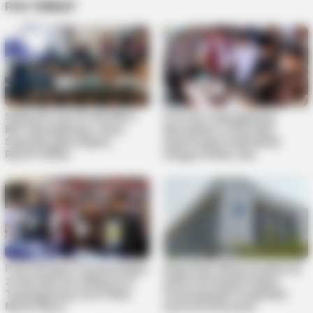
POS TERKAIT
Sidang Korupsi Kredit Mikro
Polresta Tanjungpinang
BRI Tanjungpinang, Jaksa
Musnahkan 2,9 Kg Sabu,
Sebut Kerugian Negara
Diperkirakan Selamatkan
Rp4,077 Miliar
Hingga 24 Ribu Jiwa
Polisi Bongkar Penyelundupan
Kejati Kepri Minta Inspektorat
2,9 Kg Sabu dari Malaysia di
Audit Investigatif Dugaan
Tanjungpinang, Dua Pelaku
Penyimpangan Pengadaan
Masih Diburu
Internet Diskominfo