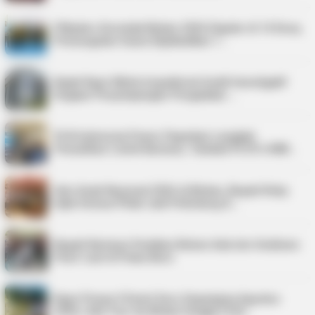
Pilkades Serentak Bintan 2026 Digelar di 14 Desa,
Pemungutan Suara Dijadwalkan 1…
Kejati Kepri Minta Inspektorat Audit Investigatif
Dugaan Penyimpangan Pengadaan …
PLN Indonesia Power Paparkan Langkah
Pemulihan Listrik Karimun, Tambah PLTD 6 MW…
Hari Anak Nasional 2026 di Bintan, Bupati Roby
Ajak Semua Pihak Jadi Pelindung A…
Bupati Karimun Pastikan Belum Ada Izin Sedimen
Pasir Laut di Pulau Buru
Kepri Punya 9 Event Seru Sepanjang Agustus
2026, Ada Tour de Bintan hingga Festi…