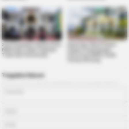
Soal Pengadaan Pakaian Dinas
Kejati Kepri Masih Dalami
BKAD Kepri, Kejati Tegaskan
Dugaan Penyimpangan
Tidak Ada Pemeriksaan
Honorarium BKAD, Sudah
Periksa 38 Orang
Tinggalkan Balasan
Alamat email Anda tidak akan dipublikasikan.
Ruas yang wajib ditandai
*