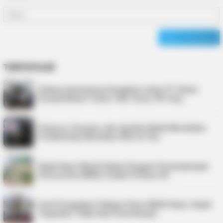
TERPOPULER
Sidang Aanmaning Sengketa Lahan PT Satria
Seraya Belum Temui Titik Temu, PN Tanj…
Virgoun, Fauzana, dan Aprilian Bakal Meriahkan
Festival Kopi Merdeka 2026 di Tan…
Kejati Kepri Masih Dalami Dugaan Penyimpangan
Honorarium BKAD, Sudah Periksa 38 …
Soal Pengadaan Pakaian Dinas BKAD Kepri, Kejati
Tegaskan Tidak Ada Pemeriksaan