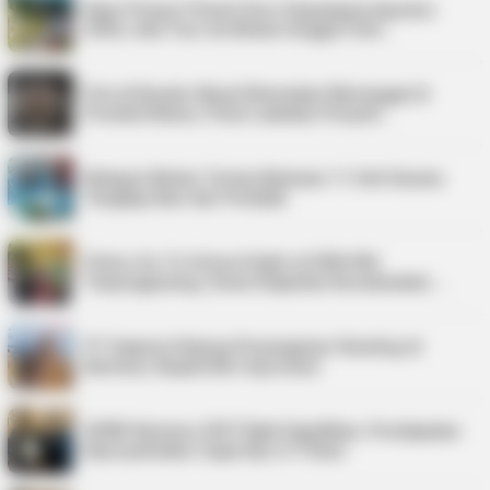
Kepri Punya 9 Event Seru Sepanjang Agustus
2026, Ada Tour de Bintan hingga Festi…
Pria di Kundur Barat Ditemukan Meninggal di
Pondok Kebun, Polisi Lakukan Penyeli…
Nelayan Bintan Terima Bantuan 11 Unit Sarana
Tangkap Ikan dari Pemkab
Police Go To School Hadir di SDN 006
Tanjungpinang, Siswa Diajarkan Keselamatan …
PT Saipem Dukung Penanganan Stunting di
Karimun, Bupati Beri Apresiasi
APBD Karimun 2027 Naik Signifikan, Pendapatan
Diproyeksikan Capai Rp1,4 Triliun