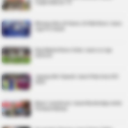
Coppa Italia ke-15
Menang Atas Al Hazm, Al Hilal Kunci Juara
Liga Pro Saudi
Real Madrid Kunci Gelar Juara La Liga
2023/24
Jepang Ukir Sejarah Juara Piala Asia U23
2024
Bayer Leverkusen Juarai Bundesliga untuk
Pertama Kalinya