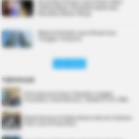
Kecamatan Nongsa Juara Pawai Takbir
Keliling Batam, Kreativitas Mobil Hias
Memukau Ribuan Warga
Malaysia Kembali Juara Wisata Asia
Tenggara Terfavorit
Lihat Lainnya
TERPOPULER
PLN Indonesia Power Paparkan Langkah
Pemulihan Listrik Karimun, Tambah PLTD 6 MW…
Bupati Karimun Pastikan Belum Ada Izin Sedimen
Pasir Laut di Pulau Buru