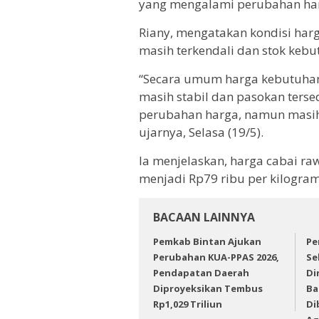
yang mengalami perubahan ha
Riany, mengatakan kondisi harg
masih terkendali dan stok kebu
“Secara umum harga kebutuhan 
masih stabil dan pasokan ters
perubahan harga, namun masih 
ujarnya, Selasa (19/5).
Ia menjelaskan, harga cabai r
menjadi Rp79 ribu per kilogram
BACAAN LAINNYA
Pemkab Bintan Ajukan
Pe
Perubahan KUA-PPAS 2026,
Se
Pendapatan Daerah
Di
Diproyeksikan Tembus
Ba
Rp1,029 Triliun
Di