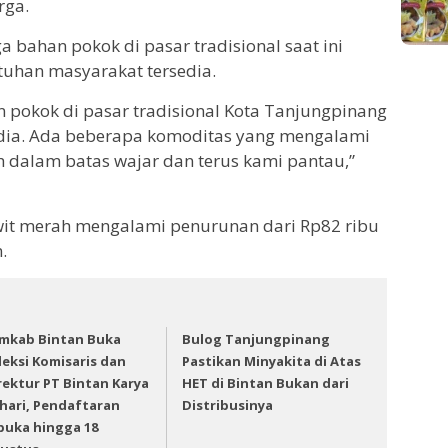
rga.
a bahan pokok di pasar tradisional saat ini
tuhan masyarakat tersedia.
pokok di pasar tradisional Kota Tanjungpinang
edia. Ada beberapa komoditas yang mengalami
dalam batas wajar dan terus kami pantau,”
awit merah mengalami penurunan dari Rp82 ribu
.
mkab Bintan Buka
Bulog Tanjungpinang
leksi Komisaris dan
Pastikan Minyakita di Atas
rektur PT Bintan Karya
HET di Bintan Bukan dari
hari, Pendaftaran
Distribusinya
buka hingga 18