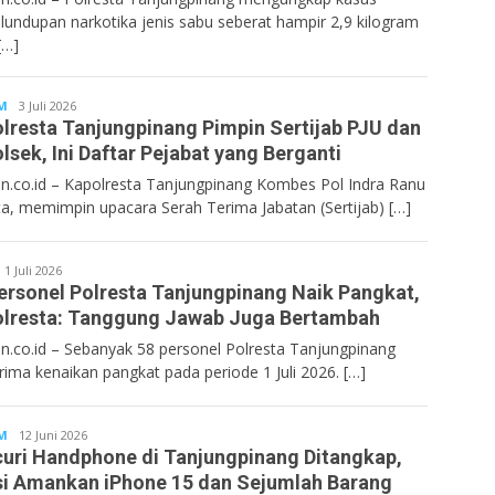
lundupan narkotika jenis sabu seberat hampir 2,9 kilogram
[…]
M
Bentancoid
3 Juli 2026
lresta Tanjungpinang Pimpin Sertijab PJU dan
lsek, Ini Daftar Pejabat yang Berganti
n.co.id – Kapolresta Tanjungpinang Kombes Pol Indra Ranu
ta, memimpin upacara Serah Terima Jabatan (Sertijab) […]
Bentancoid
1 Juli 2026
ersonel Polresta Tanjungpinang Naik Pangkat,
lresta: Tanggung Jawab Juga Bertambah
n.co.id – Sebanyak 58 personel Polresta Tanjungpinang
ima kenaikan pangkat pada periode 1 Juli 2026. […]
M
Bentancoid
12 Juni 2026
uri Handphone di Tanjungpinang Ditangkap,
si Amankan iPhone 15 dan Sejumlah Barang