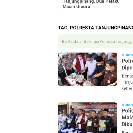
Tanjungpinang, Dua Pelaku
Masih Diburu
TAG:
POLRESTA TANJUNGPINAN
Berita dan Informasi Polresta Tanjungpi
HUKU
Polr
Dipe
Benta
Tanju
seber
HUKU
Poli
Mala
Dibu
Benta