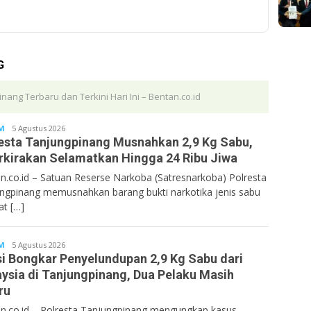
G
nang Terbaru dan Terkini Hari Ini – Bentan.co.id
M
Bentancoid
5 Agustus 2026
esta Tanjungpinang Musnahkan 2,9 Kg Sabu,
rkirakan Selamatkan Hingga 24 Ribu Jiwa
n.co.id – Satuan Reserse Narkoba (Satresnarkoba) Polresta
ngpinang memusnahkan barang bukti narkotika jenis sabu
at […]
M
Bentancoid
5 Agustus 2026
si Bongkar Penyelundupan 2,9 Kg Sabu dari
ysia di Tanjungpinang, Dua Pelaku Masih
ru
n.co.id – Polresta Tanjungpinang mengungkap kasus