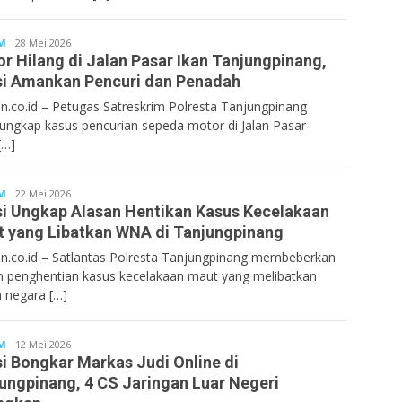
M
Bentancoid
28 Mei 2026
r Hilang di Jalan Pasar Ikan Tanjungpinang,
si Amankan Pencuri dan Penadah
n.co.id – Petugas Satreskrim Polresta Tanjungpinang
ngkap kasus pencurian sepeda motor di Jalan Pasar
[…]
M
Bentancoid
22 Mei 2026
si Ungkap Alasan Hentikan Kasus Kecelakaan
 yang Libatkan WNA di Tanjungpinang
n.co.id – Satlantas Polresta Tanjungpinang membeberkan
n penghentian kasus kecelakaan maut yang melibatkan
 negara […]
M
Bentancoid
12 Mei 2026
si Bongkar Markas Judi Online di
ungpinang, 4 CS Jaringan Luar Negeri