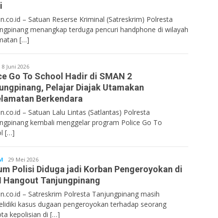
i
n.co.id – Satuan Reserse Kriminal (Satreskrim) Polresta
ngpinang menangkap terduga pencuri handphone di wilayah
atan […]
Bentancoid
8 Juni 2026
ce Go To School Hadir di SMAN 2
ungpinang, Pelajar Diajak Utamakan
lamatan Berkendara
n.co.id – Satuan Lalu Lintas (Satlantas) Polresta
ngpinang kembali menggelar program Police Go To
l […]
M
Bentancoid
29 Mei 2026
m Polisi Diduga jadi Korban Pengeroyokan di
 Hangout Tanjungpinang
n.co.id – Satreskrim Polresta Tanjungpinang masih
lidiki kasus dugaan pengeroyokan terhadap seorang
ta kepolisian di […]