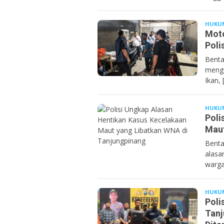
HUKU
Moto
Poli
Benta
mengu
Ikan, 
HUKU
Poli
Maut
Benta
alasa
warga
HUKU
Poli
Tanj