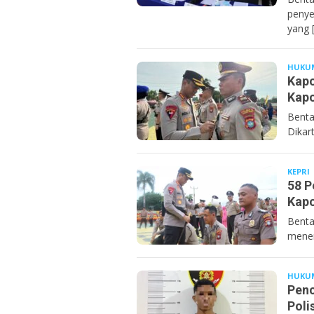
penye
yang 
HUKU
Kapo
Kapo
Benta
Dikar
KEPRI
58 P
Kapo
Benta
mener
HUKU
Penc
Poli