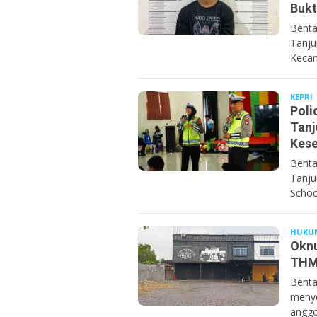
Bukt
Benta
Tanju
Kecam
KEPRI
Poli
Tanj
Kese
Benta
Tanju
Schoo
HUKU
Oknu
THM
Benta
menye
anggo