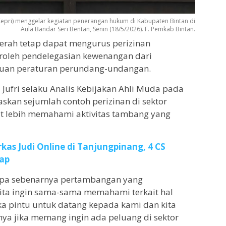
 (Kepri) menggelar kegiatan penerangan hukum di Kabupaten Bintan di
Aula Bandar Seri Bentan, Senin (18/5/2026). F. Pemkab Bintan.
erah tetap dapat mengurus perizinan
oleh pendelegasian kewenangan dari
ntuan peraturan perundang-undangan.
Jufri selaku Analis Kebijakan Ahli Muda pada
askan sejumlah contoh perizinan di sektor
 lebih memahami aktivitas tambang yang
kas Judi Online di Tanjungpinang, 4 CS
kap
 apa sebenarnya pertambangan yang
 kita ingin sama-sama memahami terkait hal
a pintu untuk datang kepada kami dan kita
nya jika memang ingin ada peluang di sektor