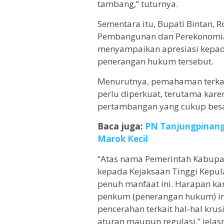
tambang,” tuturnya.
Sementara itu, Bupati Bintan, R
Pembangunan dan Perekonomian
menyampaikan apresiasi kepada 
penerangan hukum tersebut.
Menurutnya, pemahaman terkai
perlu diperkuat, terutama kare
pertambangan yang cukup besa
Baca juga:
PN Tanjungpinang
Marok Kecil
“Atas nama Pemerintah Kabupa
kepada Kejaksaan Tinggi Kepul
penuh manfaat ini. Harapan kam
penkum (penerangan hukum) i
pencerahan terkait hal-hal krus
aturan maupun regulasi,” jelasn