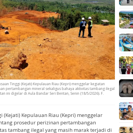
ksaan Tinggi (Kejati) Kepulauan Riau (Kepri) menggelar kegiatan
an pertambangan mineral sekaligus bahaya aktivitas tambang ilegal
an ini digelar di Aula Bandar Seri Bentan, Senin (18/5/2026). F.
i (Kejati) Kepulauan Riau (Kepri) menggelar
ntang prosedur perizinan pertambangan
itas tambang ilegal yang masih marak terjadi di